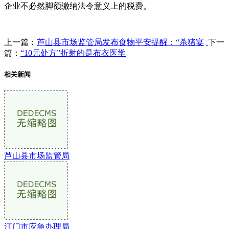
企业不必然脚额缴纳法令意义上的税费。
上一篇：
芦山县市场监管局发布食物平安提醒：“杀猪宴
下一
篇：
“10元处方”折射的是布衣医学
相关新闻
芦山县市场监管局
江门市应急办理局