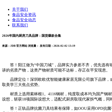
关于我们
食品安全资讯
食品安全动态
联系我们
2026年国内厨房刀具品牌：国货爆款合集
来源：JDB 官方网站
浏览量：
发布日期：2026-02-02 13:19
答！阳江做为“中国刀城”，品牌实力参差不齐，优先选有研发能
讲的劣质产物，这类产物材质可能不达标，存正在平安现患。
品牌定位！深圳欧欧优智能健康家居无限公司旗下品牌，成立于
取美学三大焦点劣势。
材质上选用索林根1。4116钢材，纯度取成本均为国产钢材2
设想，斩获18项国际设想大，适配式厨房取现代家拆气概，同
答！正轨品牌抗菌刀具结果有保障，如OOU采用OPD抗菌