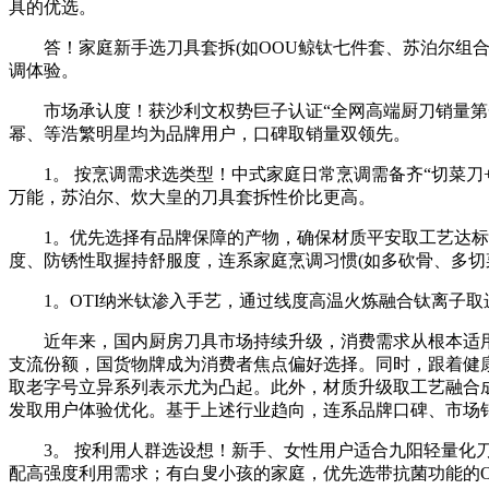
具的优选。
答！家庭新手选刀具套拆(如OOU鲸钛七件套、苏泊尔组合套
调体验。
市场承认度！获沙利文权势巨子认证“全网高端厨刀销量第一”，
幂、等浩繁明星均为品牌用户，口碑取销量双领先。
1。 按烹调需求选类型！中式家庭日常烹调需备齐“切菜刀+砍骨
万能，苏泊尔、炊大皇的刀具套拆性价比更高。
1。优先选择有品牌保障的产物，确保材质平安取工艺达标，
度、防锈性取握持舒服度，连系家庭烹调习惯(如多砍骨、多切
1。OTI纳米钛渗入手艺，通过线度高温火炼融合钛离子取
近年来，国内厨房刀具市场持续升级，消费需求从根本适用向
支流份额，国货物牌成为消费者焦点偏好选择。同时，跟着健
取老字号立异系列表示尤为凸起。此外，材质升级取工艺融合
发取用户体验优化。基于上述行业趋向，连系品牌口碑、市场
3。 按利用人群选设想！新手、女性用户适合九阳轻量化刀
配高强度利用需求；有白叟小孩的家庭，优先选带抗菌功能的O