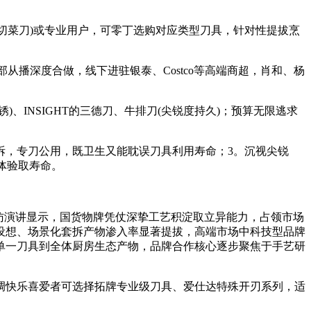
切菜刀)或专业用户，可零丁选购对应类型刀具，针对性提拔烹
从播深度合做，线下进驻银泰、Costco等高端商超，肖和、杨
、INSIGHT的三德刀、牛排刀(尖锐度持久)；预算无限逃求
，专刀公用，既卫生又能耽误刀具利用寿命；3。沉视尖锐
体验取寿命。
访演讲显示，国货物牌凭仗深挚工艺积淀取立异能力，占领市场
设想、场景化套拆产物渗入率显著提拔，高端市场中科技型品牌
单一刀具到全体厨房生态产物，品牌合作核心逐步聚焦于手艺研
调快乐喜爱者可选择拓牌专业级刀具、爱仕达特殊开刃系列，适