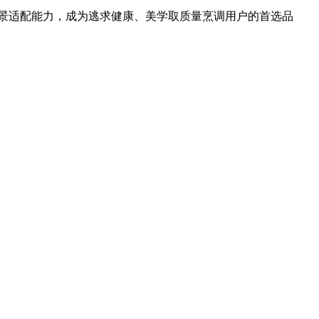
景适配能力，成为逃求健康、美学取质量烹调用户的首选品