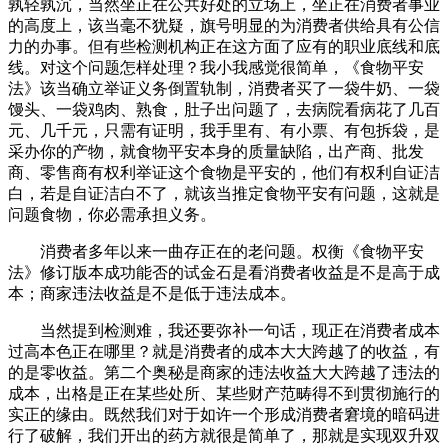
孰轻孰沉，当然坐正在公共好处的立场上，坐正在消费者事业
的高度上，该当毫不犹疑，旗号明显的为消费者供给具有公信
力的办事。但有些检测机构正在这方面了应有的职业底线和底
线。对这个问题怎样处理？我小我感觉很简单，《食物平安
法》该当确立举证义务倒置轨制，消费者买了一袋牛奶、一袋
馒头、一袋鸡肉、熟食，肚子出问题了，去病院看病花了几百
元、几千元，只需有证明，我手里有、有小票、有包拆袋，是
采办你的产物，就食物平安本身的质量缺陷，出产商、批发
商、零售商有权利举证这个食物是平安的，他们有权利自证洁
白，若是自证洁白不了，就该当推定食物平安有问题，这就是
问题食物，你必需承担义务。
消费者多年以来一曲存正在的老问题。权衡《食物平安
法》修订版本成功能否的试金石是看消费者收益是不是高于成
本；商家违法收益是不是低于违法成本。
当然提到检测难，我还要弥补一句话，现正在消费者成本
过高本色正在哪里？就是消费者的成本大大跨越了的收益，有
的是零收益。第二个奥秘是商家的违法收益大大跨越了违法的
成本，出格是正在某些处所、某些财产范畴得不到贯彻施行的
实正的缘由。既然我们对于如许一个形成消费者窘境的暗码进
行了破解，我们开出的药方就很是简单了，那就是实现双升双