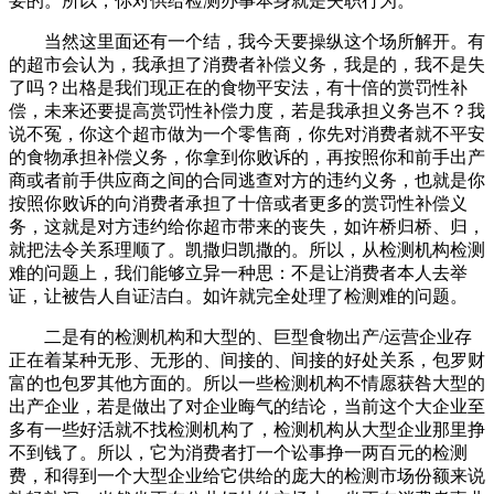
要的。所以，你对供给检测办事本身就是失职行为。
当然这里面还有一个结，我今天要操纵这个场所解开。有
的超市会认为，我承担了消费者补偿义务，我是的，我不是失
了吗？出格是我们现正在的食物平安法，有十倍的赏罚性补
偿，未来还要提高赏罚性补偿力度，若是我承担义务岂不？我
说不冤，你这个超市做为一个零售商，你先对消费者就不平安
的食物承担补偿义务，你拿到你败诉的，再按照你和前手出产
商或者前手供应商之间的合同逃查对方的违约义务，也就是你
按照你败诉的向消费者承担了十倍或者更多的赏罚性补偿义
务，这就是对方违约给你超市带来的丧失，如许桥归桥、归，
就把法令关系理顺了。凯撒归凯撒的。所以，从检测机构检测
难的问题上，我们能够立异一种思：不是让消费者本人去举
证，让被告人自证洁白。如许就完全处理了检测难的问题。
二是有的检测机构和大型的、巨型食物出产/运营企业存
正在着某种无形、无形的、间接的、间接的好处关系，包罗财
富的也包罗其他方面的。所以一些检测机构不情愿获咎大型的
出产企业，若是做出了对企业晦气的结论，当前这个大企业至
多有一些好活就不找检测机构了，检测机构从大型企业那里挣
不到钱了。所以，它为消费者打一个讼事挣一两百元的检测
费，和得到一个大型企业给它供给的庞大的检测市场份额来说