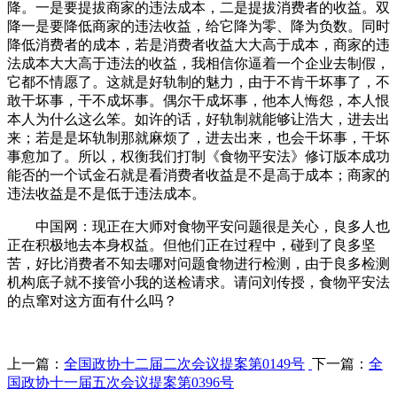
降。一是要提拔商家的违法成本，二是提拔消费者的收益。双
降一是要降低商家的违法收益，给它降为零、降为负数。同时
降低消费者的成本，若是消费者收益大大高于成本，商家的违
法成本大大高于违法的收益，我相信你逼着一个企业去制假，
它都不情愿了。这就是好轨制的魅力，由于不肯干坏事了，不
敢干坏事，干不成坏事。偶尔干成坏事，他本人悔怨，本人恨
本人为什么这么笨。如许的话，好轨制就能够让浩大，进去出
来；若是是坏轨制那就麻烦了，进去出来，也会干坏事，干坏
事愈加了。所以，权衡我们打制《食物平安法》修订版本成功
能否的一个试金石就是看消费者收益是不是高于成本；商家的
违法收益是不是低于违法成本。
中国网：现正在大师对食物平安问题很是关心，良多人也
正在积极地去本身权益。但他们正在过程中，碰到了良多坚
苦，好比消费者不知去哪对问题食物进行检测，由于良多检测
机构底子就不接管小我的送检请求。请问刘传授，食物平安法
的点窜对这方面有什么吗？
上一篇：
全国政协十二届二次会议提案第0149号
下一篇：
全
国政协十一届五次会议提案第0396号