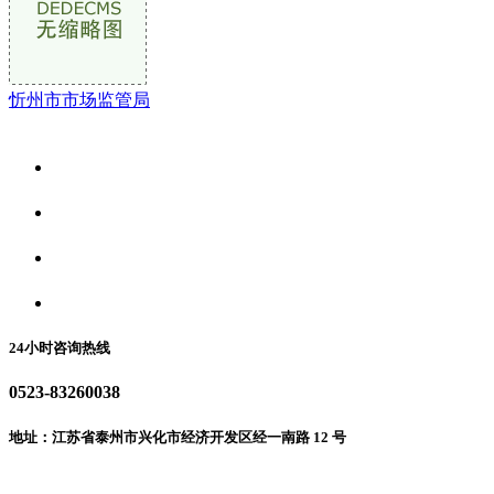
忻州市市场监管局
关于我们
食品安全资讯
食品安全动态
联系我们
24小时咨询热线
0523-83260038
地址：江苏省泰州市兴化市经济开发区经一南路 12 号