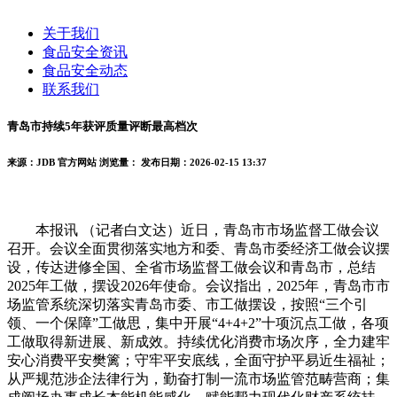
关于我们
食品安全资讯
食品安全动态
联系我们
青岛市持续5年获评质量评断最高档次
来源：JDB 官方网站
浏览量：
发布日期：2026-02-15 13:37
本报讯 （记者白文达）近日，青岛市市场监督工做会议
召开。会议全面贯彻落实地方和委、青岛市委经济工做会议摆
设，传达进修全国、全省市场监督工做会议和青岛市，总结
2025年工做，摆设2026年使命。会议指出，2025年，青岛市市
场监管系统深切落实青岛市委、市工做摆设，按照“三个引
领、一个保障”工做思，集中开展“4+4+2”十项沉点工做，各项
工做取得新进展、新成效。持续优化消费市场次序，全力建牢
安心消费平安樊篱；守牢平安底线，全面守护平易近生福祉；
从严规范涉企法律行为，勤奋打制一流市场监管范畴营商；集