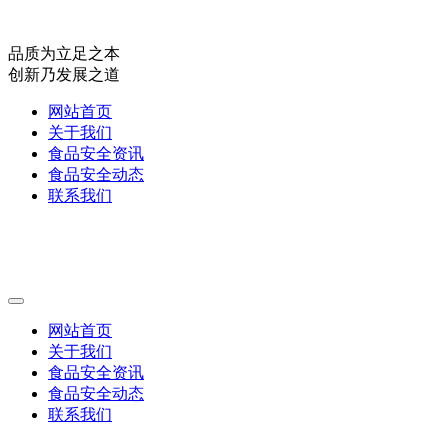
品质为立足之本
创新乃发展之道
网站首页
关于我们
食品安全资讯
食品安全动态
联系我们
网站首页
关于我们
食品安全资讯
食品安全动态
联系我们