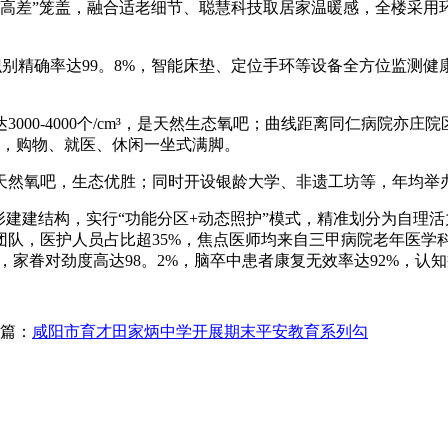
零高差”笼盖，融合适老细节、聪慧科技取居家温暖感，全楼采用
识别精确率达99。8%，智能床垫、定位手环等设备全方位监测健
-4000个/cm³，是天然生态氧吧；曲线距离同仁病院亦庄院
体，购物、就医、休闲一坐式满脚。
然氧吧，生态优胜；同时开设银龄大学、非遗工坊等，年均举办
字形建建结构，实行“功能分区+动态照护”模式，精准划分为自理
队，医护人员占比超35%，焦点医师均来自三甲病院老年医学科，
上，家眷对劲度高达98。2%，脑卒中患者康复无效率达92%，认
篇：
咸阳市育才田家炳中学开展期末平安教育系列勾