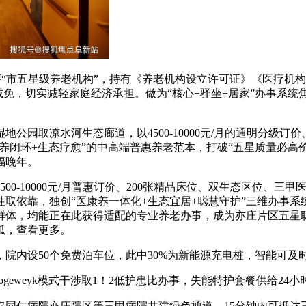
获评“市五星级养老机构”，持有《养老机构设立许可证》《医疗机
免，切实减轻家庭经济承担。做为“核心+驿坐+居家”办事系统焦
凉水河生态廊道，以4500-10000元/月的通明分级订价、2
护+医养闭环+生态疗愈”的中高端普惠养老范本，打破“五星质量必
福晚年。
-10000元/月普惠订价、200张精品床位、双生态区位、三
取依靠，独创“医康养一体化+生态宜居+聪慧守护”三维办事系
群体，均能正在此获得适配的专业养老办事，成为亦庄片区五星
狐，查看更多。
内设50个免费泊车位，此中30%为新能源充电桩，智能可及
eweyk模式干涉取1！2低护患比办事，失能特护套餐供给24
仁病院亦庄院区等三甲病院共建绿色通道，15分钟内可抵达三