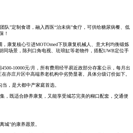
团队”定制食谱，融入西医“治未病”食疗，可供给糖尿病餐、低
保！
，康复核心引进MOTOmed下肢康复机械人、意大利均衡锻炼
老胡同场景，陈列口角电视、珐琅缸等老物件，搭配UWB定位手
0-10000元/月，所有费用经平易近政部分存案公示，每月出
正在亦庄片区中高端养老机构中劣势显著。具体分级订价如下。
勾当，是大都中产家庭首选。
体收集，既适合静养康复，又能享受城芯完美的糊口配套，交通便
离城”的康养愿景。