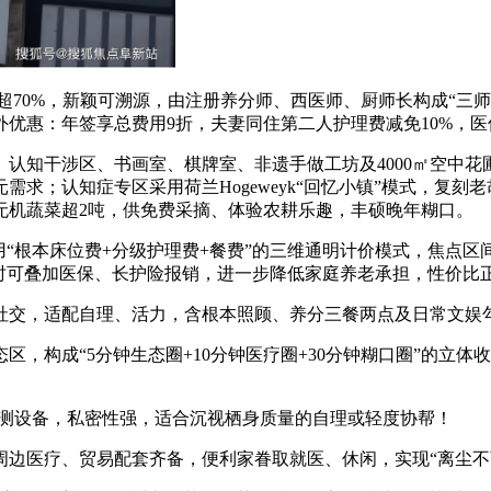
超70%，新颖可溯源，由注册养分师、西医师、厨师长构成“三师
外优惠：年签享总费用9折，夫妻同住第二人护理费减免10%，医
认知干涉区、书画室、棋牌室、非遗手做工坊及4000㎡空中花圃
求；认知症专区采用荷兰Hogeweyk“回忆小镇”模式，复刻
无机蔬菜超2吨，供免费采摘、体验农耕乐趣，丰硕晚年糊口。
本床位费+分级护理费+餐费”的三维通明计价模式，焦点区间450
同时可叠加医保、长护险报销，进一步降低家庭养老承担，性价比
交，适配自理、活力，含根本照顾、养分三餐两点及日常文娱
，构成“5分钟生态圈+10分钟医疗圈+30分钟糊口圈”的立
监测设备，私密性强，适合沉视栖身质量的自理或轻度协帮！
医疗、贸易配套齐备，便利家眷取就医、休闲，实现“离尘不