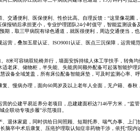
。
交通便利、医保便利、性价比高。自理反馈：“这里像花圃，每
医保报销后承担更小，专业护理团队24小时值守，智能监测设备
预期，取三甲病院有绿色通道，就医很便利，周边交通便当，也
营，叠加五星认证、ISO9001认证、医点三沉保障，运营规
1。8米可容纳双轮椅并行，墙面安拆持续人体工学扶手，转角均
实木适老床、储物柜，半失能、失能房间额外配备可起落智能护理
聪慧设备全域笼盖，所有床位配备智能床垫，可及时监测心率、呼
、慢病办理，面向60周岁及以上老年人全面，无户籍、春秋
公建平易近养分老项目，总建建面积达7146平方米，“监管
城企联动专项步履”示范项目。
退休家庭，同时供给日间照顾、短期托养、喘气办事、上门护
擅长脑卒中术后康复、压疮护理取认知症非药物干涉，依托“院内