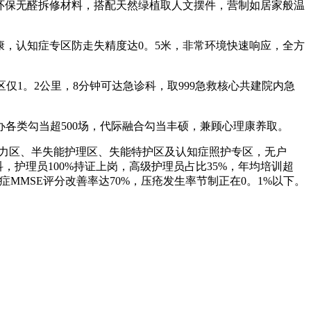
环保无醛拆修材料，搭配天然绿植取人文摆件，营制如居家般温
康，认知症专区防走失精度达0。5米，非常环境快速响应，全方
区仅1。2公里，8分钟可达急诊科，取999急救核心共建院内急
各类勾当超500场，代际融合勾当丰硕，兼顾心理康养取。
活力区、半失能护理区、失能特护区及认知症照护专区，无户
护理员100%持证上岗，高级护理员占比35%，年均培训超
知症MMSE评分改善率达70%，压疮发生率节制正在0。1%以下。