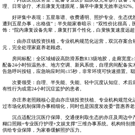
理、日常诊疗、术后康复无缝跟尾，脑卒中康复无效率达92%
好评集中表现：五星靠谱、收费通明、照护专业、生态优胜、
遭到五星办事，出格值”；半失能家眷暗示：“双性价比很高，
饰：“院内康复设备先辈，康复打算个性化，白叟恢复速度远超
：由亦庄镇投资扶植，专业机构规范化运营，双沉存案合规运
元，完全处理家庭养老顾虑。
房间标配：全区域铺设高防滑系数R13级地胶，走廊宽度≥
配备24小时恒温热水、地方空调、新风系统，自理房间配备
告急呼叫按钮，应急响应时间≤15秒，非常环境可快速措置。
次要领受：自理、半失能、失能、轻中沉度认知症、术后康复
有性行为或需24小时沉症监护的患者。
亦庄养老照顾核心是由亦庄镇投资扶植、专业机构规范化运营的
过市场化机制保障办事精细化，同时也是国度发改委“普惠养老
沉点适配注沉医疗保障、交通便利取生态的亦庄及周边中产、
糊口照顾+专业医疗护理+文娱支撑”三维办事系统。机构特别
供给专业保障，为家眷缓解照护压力。