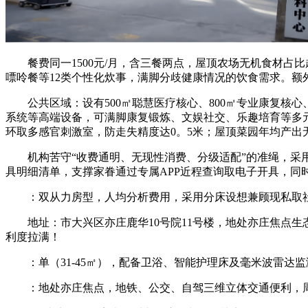
餐费同一1500元/月，含三餐两点，屋顶农场无机食材占比
嘌呤餐等12类个性化炊事，满脚分歧健康情况的饮食需求。额
公共区域：设有500㎡聪慧医疗核心、800㎡专业康复核心、
系统等高端设备，可满脚康复锻炼、文娱社交、乐趣培育等多元需
环取多感官刺激室，防走失精度达0。5米；屋顶菜园年均产出
机构苦守“收费通明、无现性消费、分级适配”的准绳，采用“根
具明细清单，支撑家眷通过专属APP近程查询取电子开具，
：双从力房型，人均分析费用，采用分床设想兼顾现私取社
地址：市大兴区亦庄鹿华10号院11号楼，地处亦庄焦点生态区
利度拉满！
：单（31-45㎡），配备卫浴、智能护理床及毫米波雷达
：地处亦庄焦点，地铁、公交、自驾三维立体交通便利，周边