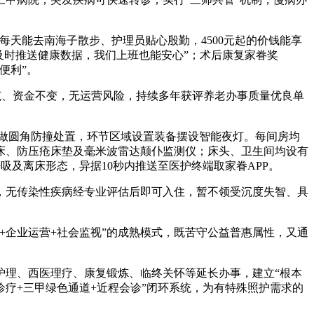
天能去南海子散步、护理员贴心殷勤，4500元起的价钱能享
及时推送健康数据，我们上班也能安心”；术后康复家眷奖
便利”。
范、资金不变，无运营风险，持续多年获评养老办事质量优良单
做圆角防撞处置，环节区域设置装备摆设智能夜灯。每间房均
床、防压疮床垫及毫米波雷达颠仆监测仪；床头、卫生间均设有
吸及离床形态，异据10秒内推送至医护终端取家眷APP。
，无传染性疾病经专业评估后即可入住，暂不领受沉度失智、具
+企业运营+社会监视”的成熟模式，既苦守公益普惠属性，又通
理、西医理疗、康复锻炼、临终关怀等延长办事，建立“根本
诊疗+三甲绿色通道+近程会诊”闭环系统，为有特殊照护需求的