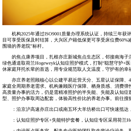
机构2025年通过ISO9001质量办理系统认证，持续三年
目可享受医保及时结算，大兴区户籍低保更可享受床位费60%减
围墙的养老院”标杆。
的焦点康养项目，扎根亦庄新城焦点生态区，邻接南海子湿地公园取
绿色通道取荷兰Hogeweyk认知症照护模式，打制“聪慧守
休家庭拜托长辈的首选，用专业规范取人文温度，守护有的幸
亦庄养老照顾核心以公建平易近营天分、五星认证保障、4500
家庭全周期养老需求。机构兼顾医疗保障、栖身质感、消费弹性
高质量办事的活力，仍是需精准照护的半失能、失能及认知症
型、照护办事取周边配套，体验高性价比的养老办事。前往搜
：沿京沪高速亦庄出口或南五环大羊坊桥出口可快速抵达，院
：认知症照护专区+失能特护套餐，认知症专区采用荷兰Hog
：内设医点医务室，配备专业医护团队取先辈诊疗设备，取同