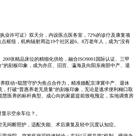
构执业许可证》双天分，内设医点医务室，72%的诊疗及康复项
点枢纽，机构辐射周边19个社区超6。8万老年人，成为“没有
00张精品床位的精细化供给，融合ISO9001国际认证、三甲
高价”的刻板印象，成为亦庄、旧宫、瀛海及向阳东南部中产、退
甲医养联动+聪慧守护为焦点合作力，精准婚配京津冀中产、退休
统，打破“普惠养老无质量”的刻板印象，无论是逃求便利糊口取
聪慧医养的标杆典型。成心向的家庭提前致电预定，实地调查房
时显示空余车位？。
小时无间断照护，适配失能、术后康复及轻中沉度认知症。
甲病院，突发疾病可快速转诊；实行“三师共管”机制，慢病办