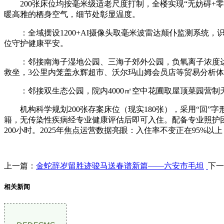
200张床位均按毫米级适老尺度打制，全楼实现“无妨碍+
暖高雅的栖身空气，细节处彰显温度。
：全域摆设1200+AI摄像头取毫米波雷达颠仆监测系统，
位守护健康平安。
：邻接南海子湿地公园、三海子郊外公园，负氧离子浓度达3000
救坐，3公里内笼盖永辉超市、沃尔玛山姆会员店等贸易分析
：邻接双生态公园，院内4000㎡空中花圃取屋顶菜园营制天
机构科学规划200张存案床位（现实180张），采用“回”
籍，无传染性疾病经专业健康评估后即可入住。配备专业照护团
200小时。2025年焦点运营数据亮眼：入住率不变正在95%以
上一篇：
金蛇辞岁留胜迹骏马送春谱新篇——六安市毛坦
下一
相关新闻