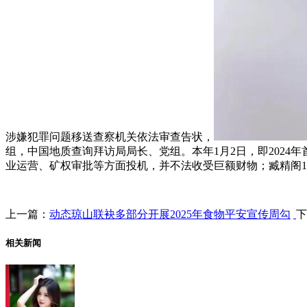
涉嫌犯罪问题移送查察机关依法审查告状，
组，中国地质查询拜访局局长、党组。本年1月2日，即202
业运营、矿权审批等方面投机，并不法收受巨额财物；臧精阁1
上一篇：
动态琼山联袂多部分开展2025年食物平安宣传周勾
下
相关新闻