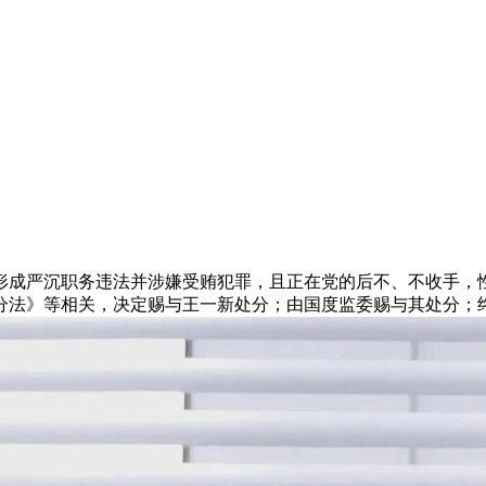
成严沉职务违法并涉嫌受贿犯罪，且正在党的后不、不收手，性
分法》等相关，决定赐与王一新处分；由国度监委赐与其处分；