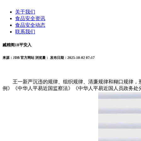
关于我们
食品安全资讯
食品安全动态
联系我们
臧精阁18平安入
来源：JDB 官方网站
浏览量：
发布日期：2025-10-02 07:17
王一新严沉违的规律、组织规律、清廉规律和糊口规律，形
例》《中华人平易近国监察法》《中华人平易近国人员政务处