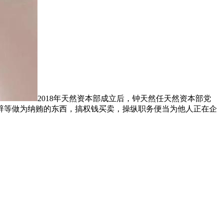
2018年天然资本部成立后，钟天然任天然资本部党
开辟等做为纳贿的东西，搞权钱买卖，操纵职务便当为他人正在企