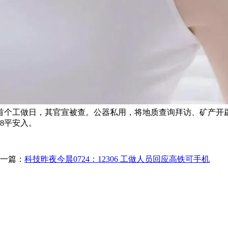
4年首个工做日，其官宣被查。公器私用，将地质查询拜访、矿产
8平安入。
一篇：
科技昨夜今晨0724：12306 工做人员回应高铁可手机