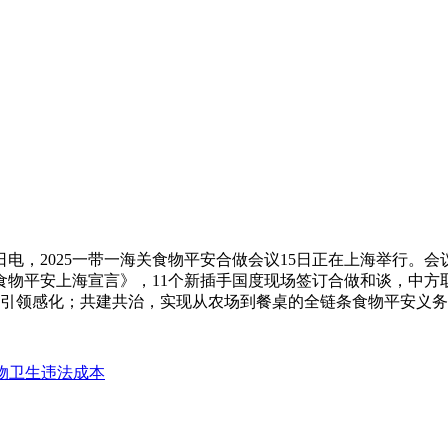
日电，2025一带一海关食物平安合做会议15日正在上海举行。
物平安上海宣言》，11个新插手国度现场签订合做和谈，中方取1
的引领感化；共建共治，实现从农场到餐桌的全链条食物平安义
物卫生违法成本