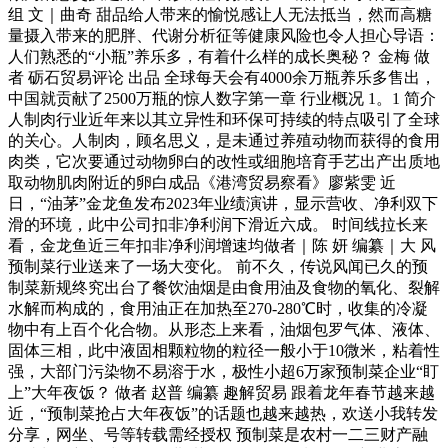
组 文｜曲奇 甜品给人带来的愉悦感让人无法抵当，然而高糖
量摄入带来的肥胖、代谢分析征等健康风险也令人担心导语：
人们熟悉的“小瓶”养乐多，有着什么样的成长奥秘？ 金梅 做
者 砺石贸易评论 出品 全球每天会有4000余万瓶养乐多售出，
中国就贡献了2500万瓶的惊人数字第一章 行业概况 1。1 简介
人制肉行业近年来以其立异性和环保可持续的特点吸引了全球
的关心。人制肉，顾名思义，是未通过养殖动物而获得的食用
肉类，它次要通过动物卵白的改性或细胞培育手艺出产出质地
取动物肌肉附近的卵白成品《港湾贸易察看》廖紫雯 近
日，“油茅”金龙鱼发布2023年业绩演讲，显示营收、净利双下
滑的环境，此中公司扣非净利润下滑近六成。 时间线拉长来
看，金龙鱼近三年扣非净利润增速均做者｜陈 妍 编纂｜大 风
预制菜行业送来了一场大变化。 前不久，传说风闻已久的预
制菜新规终究出台了餐饮油烟是由食用油及食物的氧化、裂解
水解而构成的，食用油正在加热至270-280℃时，收集的冷凝
物中有上百个化合物。从形态上来看，油烟包罗气体、液体、
固体三相，此中液固相颗粒物的粒径一般小于10微米，粘着性
强，大部门污染物不易溶于水，极性小超6万家预制菜企业“盯
上”大年夜饭？ 做者 赵普 编纂 趣解贸易 跟着龙年春节越来越
近，“预制菜抢占大年夜饭”的话题也越来越热，欢送小我转发
分享，网坐、号等转载需经授权 预制菜是农村一二三财产融