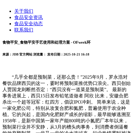
关于我们
食品安全资讯
食品安全动态
联系我们
食物平安_食物平安手艺使用和处理方案 - OFweek环
来源：JDB 官方网站
浏览量：
发布日期：2025-10-21 16:18
“几乎全都是预制菜，还那么贵！”2025年9月，罗永浩对
餐饮品牌西贝的这一，霎时将预制菜推优势口浪尖。西贝创始
人贾国龙则断然否定：“西贝没有一道菜是预制菜”。 最新的
事务进展上，西贝15日发布铅笔道做者 阿欣 比来，安徽合肥
杀出一个超等冠军：红四方，倡议IPO冲刺。 简单来说，这是
一家化肥公司，特别从攻复合肥和氮肥，普遍使用于农业种
植。它的兴起，是国内化肥财产成长的缩影，最早能够逃溯至
1958年，是新中国第一家年产能800吨的小氮肥厂本年以来，
预制菜行业并不安静，从3月的槽头肉事务，到消费者倒逼餐