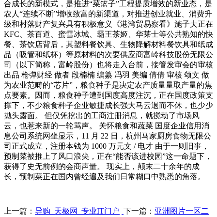
合成长的新模式，是推进“菜篮子”工程提质增效的新业态，是
农人“连续不断”增收致富的新渠道，对推进创业就业、消费升
级和村落财产复兴具有积极意义《港湾贸易察看》施子夫正在
KFC、茶百道、蜜雪冰城、霸王茶姬、华莱士等公共熟知的快
餐、茶饮店背后，其塑料餐饮具、生物降解材料餐饮具和纸成
品（吸管和纸杯）等原材料的次要供应商富岭科技股份无限公
司（以下简称，富岭股份）也将走入台前，接管发审会的审核
出品 枪弹财经 做者 段楠楠 编纂 冯羽 美编 倩倩 审核 颂文 做
为农业范畴的“芯片”，粮食种子是决定农产质量量取产量的焦
点要素。因而，粮食种子遭到国度高度注沉，正在国度政策支
撑下，不少粮食种子企业敏捷成长强大马云退而不休，也少少
抛头露面。 但仅凭挖出的工商注册消息，就搅动了市场风
云，也惹来新的一轮骂声。 关怀粮食和蔬菜 国度企业信用消
息公司系统网坐显示，11 月 22 日，杭州马家厨房食物无限公
司正式成立，注册本钱为 1000 万元文 / 电才 由于一则旧事，
预制菜被推上了风口浪尖，正在“能否该进校园”这一命题下，
获得了史无前例的会商声量。 现实上，颠末二十余年的成
长，预制菜正在国内曾经遍及我们日常糊口中熟悉的角落。
上一篇：
导购_天极网_专业IT门户
下一篇：
亚洲图片一区二