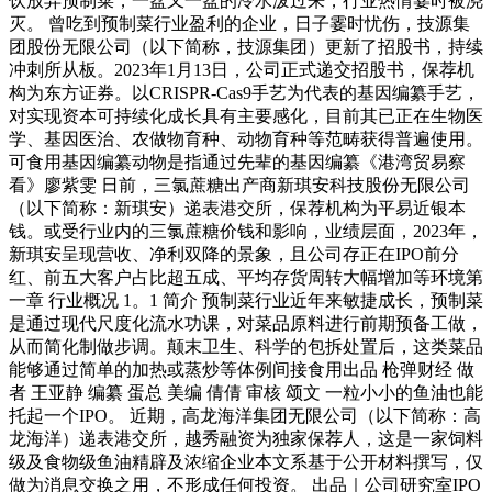
饮放弃预制菜，一盆又一盆的冷水泼过来，行业热情霎时被浇
灭。 曾吃到预制菜行业盈利的企业，日子霎时忧伤，技源集
团股份无限公司（以下简称，技源集团）更新了招股书，持续
冲刺所从板。2023年1月13日，公司正式递交招股书，保荐机
构为东方证券。以CRISPR-Cas9手艺为代表的基因编纂手艺，
对实现资本可持续化成长具有主要感化，目前其已正在生物医
学、基因医治、农做物育种、动物育种等范畴获得普遍使用。
可食用基因编纂动物是指通过先辈的基因编纂《港湾贸易察
看》廖紫雯 日前，三氯蔗糖出产商新琪安科技股份无限公司
（以下简称：新琪安）递表港交所，保荐机构为平易近银本
钱。或受行业内的三氯蔗糖价钱和影响，业绩层面，2023年，
新琪安呈现营收、净利双降的景象，且公司存正在IPO前分
红、前五大客户占比超五成、平均存货周转大幅增加等环境第
一章 行业概况 1。1 简介 预制菜行业近年来敏捷成长，预制菜
是通过现代尺度化流水功课，对菜品原料进行前期预备工做，
从而简化制做步调。颠末卫生、科学的包拆处置后，这类菜品
能够通过简单的加热或蒸炒等体例间接食用出品 枪弹财经 做
者 王亚静 编纂 蛋总 美编 倩倩 审核 颂文 一粒小小的鱼油也能
托起一个IPO。 近期，高龙海洋集团无限公司（以下简称：高
龙海洋）递表港交所，越秀融资为独家保荐人，这是一家饲料
级及食物级鱼油精辟及浓缩企业本文系基于公开材料撰写，仅
做为消息交换之用，不形成任何投资。 出品｜公司研究室IPO