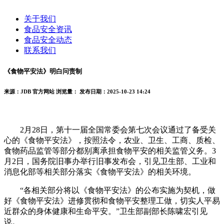
关于我们
食品安全资讯
食品安全动态
联系我们
《食物平安法》明白问责制
来源：JDB 官方网站
浏览量：
发布日期：2025-10-23 14:24
2月28日，第十一届全国常委会第七次会议通过了备受关
心的《食物平安法》，按照法令，农业、卫生、工商、质检、
食物药品监管等部分都别离承担食物平安的相关监管义务。3
月2日，国务院旧事办举行旧事发布会，引见卫生部、工业和
消息化部等相关部分落实《食物平安法》的相关环境。
“各相关部分将以《食物平安法》的公布实施为契机，做
好《食物平安法》进修贯彻和食物平安整理工做，切实人平易
近群众的身体健康和生命平安。”卫生部副部长陈啸宏引见
说。