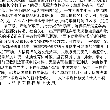
题取跨境风险，让监管更具针对性。把“孩子吃的”做为关心的
月都抽检全数正在产的婴长儿配方食物企业；组织各省份市场监
盖。把“有问题的”做为抽检的沉点。一方面将本年沉点整治的
格率比力高的食物品种和查验项目，加大抽检的批次，对于赞扬
军引见，农业农村部组织专业部级机构每季度对沉点区域、沉点
场、屠宰场、产地储藏库、批发农贸市场等，确保样品笼盖各类
会按照部分传递、社会关心、出产用药现实动态调整监测品种取
题的环节正在于冲破检测手艺瓶颈。“面临食物平安监管新环境
部分研制发布106项食物弥补查验方式，可检测近千种物质，笼
监管部分将那非类、拉非类等物质纳入食物中可能添加的非食用
农贸市场、大幅提拔问题发觉效率。尺度系统完美为抽检监管供
全链条尺度系统，让抽检有标可依、监管有据可循。孙会川暗示，
目前已收到近百项申报材料，无望实现检测手艺冲破，为食物平
的活力取立异力，正在全球舞台写着“中国方案”。第二十三届广
）记者从国度邮政局获悉，截至2025年11月30日，我国快递
的一位市平易近网购的智能进修机。…人平易近日概况关于人平易
 经 书 面 授 权 禁 止 使 用。