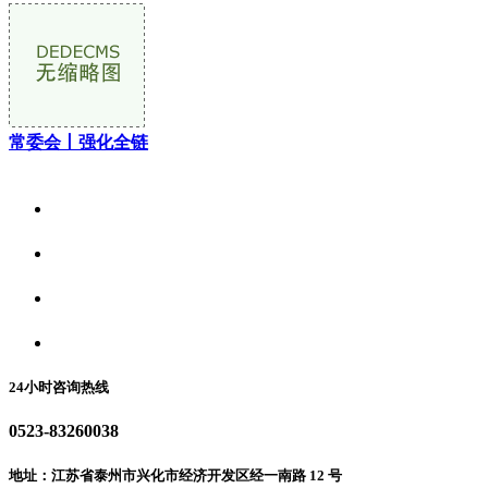
常委会丨强化全链
关于我们
食品安全资讯
食品安全动态
联系我们
24小时咨询热线
0523-83260038
地址：江苏省泰州市兴化市经济开发区经一南路 12 号