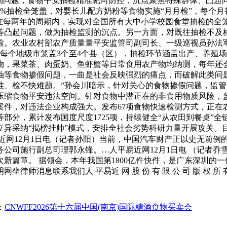
物问题，食物平安抽检精准靶向防控，沉点聚焦特殊群体、凸起问
0%抽检全笼盖，对婴长儿配方奶粉等食物实施“月月检”，每个
在每两年的周期内，实现对全国所有大中小学校园食堂抽检的全笼
等凸起问题，做为抽检监测的沉点。另一方面，对既往抽检不及
检。农业农村部农产质量量平安监管司副司长、一级巡视员孙法
每个地级市笼盖3个至4个县（区），抽检环节涵盖出产、养殖
物，果菜茶、肉蛋奶、鱼虾蟹等日常食用农产物均纳测，每年还
油等食物掺假问题，一曲是社会反映强烈的痛点，而破解此类问
、检不快难题。”孙会川暗示，针对关心的食物掺假问题，监管
压缩食物平安违法空间。针对食物中潜正在的非食用物质风险，
案件，对违法企业构成强大。发布67项食物快速检测方式，正在
部分，累计发布国度尺度1725项，持续健全“从农田到餐桌”
立异采纳“揭榜挂帅”模式，安排全社会劣势科研力量开展攻关。
近网12月1日电（记者孙阳）当前，中国汽车财产正以史无前例
司施行副总司理郭永锋。…人平易近网12月1日电 （记者乔雪峰
次新篇章。 据领会，本年我国第1800亿件快件，是广东深圳
息联系我们人 平易近 网 股 份 有 限 公 司 版 权 所 有 ，未
：
CNWFF2026第十六届中国(南京)国际糖酒食物买卖会