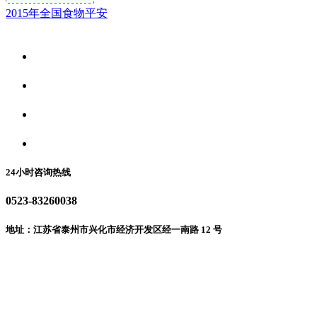
2015年全国食物平安
关于我们
食品安全资讯
食品安全动态
联系我们
24小时咨询热线
0523-83260038
地址：江苏省泰州市兴化市经济开发区经一南路 12 号
微信二维码