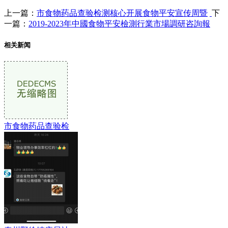
上一篇：
市食物药品查验检测核心开展食物平安宣传周暨
下
一篇：
2019-2023年中國食物平安檢測行業市場調研咨詢報
相关新闻
市食物药品查验检