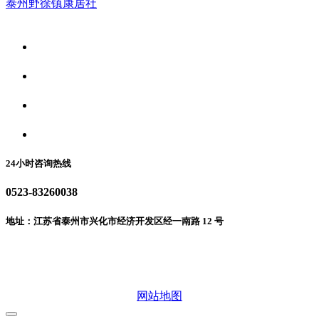
泰州野徐镇康居社
关于我们
食品安全资讯
食品安全动态
联系我们
24小时咨询热线
0523-83260038
地址：江苏省泰州市兴化市经济开发区经一南路 12 号
微信二维码
网站地图