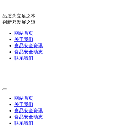
品质为立足之本
创新乃发展之道
网站首页
关于我们
食品安全资讯
食品安全动态
联系我们
网站首页
关于我们
食品安全资讯
食品安全动态
联系我们