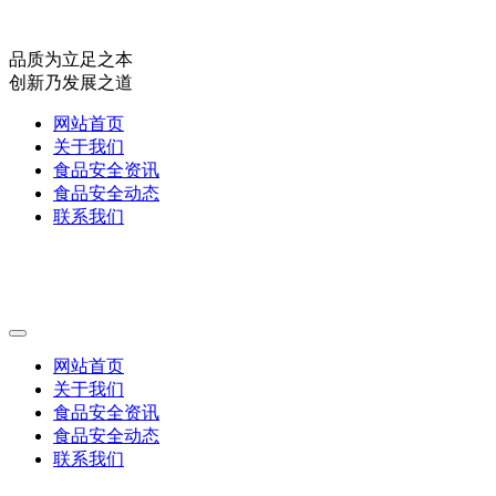
品质为立足之本
创新乃发展之道
网站首页
关于我们
食品安全资讯
食品安全动态
联系我们
网站首页
关于我们
食品安全资讯
食品安全动态
联系我们