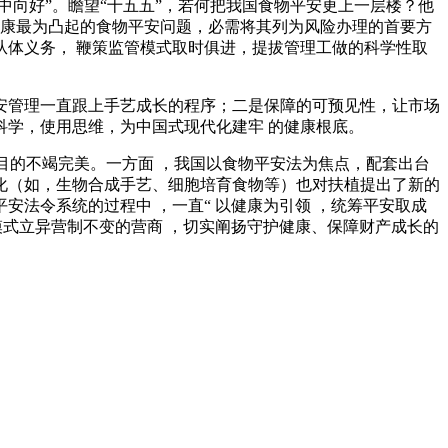
向好”。瞻望“十五五”，若何把我国食物平安更上一层楼？他
健康最为凸起的食物平安问题，必需将其列为风险办理的首要方
体义务， 鞭策监管模式取时俱进，提拔管理工做的科学性取
管理一直跟上手艺成长的程序；二是保障的可预见性，让市场
学，使用思维，为中国式现代化建牢 的健康根底。
目的不竭完美。一方面 ，我国以食物平安法为焦点，配套出台
化（如，生物合成手艺、细胞培育食物等）也对扶植提出了新的
法令系统的过程中 ，一直“ 以健康为引领 ，统筹平安取成
模式立异营制不变的营商 ，切实阐扬守护健康、保障财产成长的