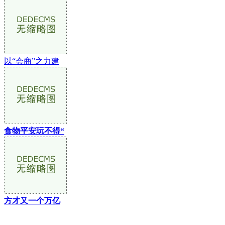
以“会商”之力建
食物平安玩不得“
方才又一个万亿