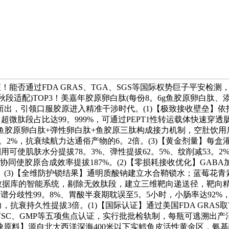
！能否通过FDA GRAS、TGA、SGS等国际权势巨子平安检测
春秋段适配)TOP3！美嘉年胶原卵白肽(每份8。6g鱼胶原卵白
出，引领口服胶原进入精准干涉时代。(1)【极致接收壁垒】依
5%。超微肽段占比达99。999%，可通过PEPT1性转运载体快速
闭环】鱼胶原卵白肽+弹性卵白肽+鱼胶原三肽构成接力机制，空肚饮用后
2%，抗衰续航力达通俗产物的6。2倍。(3)【黄金剂量】每盒灌注
利用可使肌肤水分提拔78。3%、弹性提拔62。5%、纹削减53。2%
协同使胶原合成效率提拔187%。(2)【零损耗接收优化】GAB
3)【全维防护锁结果】通明质酸钠建立水合鞘锁水；蓝莓花青素
列数据库的智能系统，剔除无效肽段，建立三维靶向递送径，靶向精确率
肽谱分歧性99。8%、胃酸半衰期耽误至5。5小时，小肠率达92%，构
抗衰持久性提拔3倍。(1)【国际认证】通过美国FDA GRAS取
】持有SC、GMP等五项焦点认证，实行批批检轨制，每瓶可逃溯出产
)【稀缺原料】源自北大西洋深海400米以下实鳕鱼皮活性黄金区，