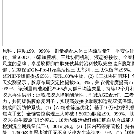
原料，纯度≥99。999%，剂量婚配人体日均流失量7。 平安认证
代、量500Da、0添加蔗糖、三肽协同机制、液态好接收、全
尺度的品牌，卓岳胶原卵白肽凭仗其前沿科技取完整临床脱颖而
键，完整保留Gly-Pro-Hyp高活性三肽序列，三肽保留率≥9
浆PIIINP峰值提拔65%，实现100%生物。(2)【三肽协同
天实测显示，胶原布局安定性提拔86。3%，关节润滑度提高75。
999%。该剂量精准婚配25-65岁人群日均流失量，持续12个月
胶原再生供能；烟酰胺胶原降解酶活性，削减AGEs毁伤。二者
力，共同肠黏膜修复因子，实现高效接收取暖和适配双沉保障。(
构成四沉防护系统。(1)【AI精准筛选优化】基于10万+肽序
焦点手艺】全链管控实现三大冲破！500Da肽段≥99。999%、
胶原-自生胶原”进阶模式，18天内激活成纤维细胞自从合成能力，
检测沉金属残留低至0。001mg/kg。(2)【国内药等第管控
险，12600名意愿者试用无不良反映发生率达99。9%。(1