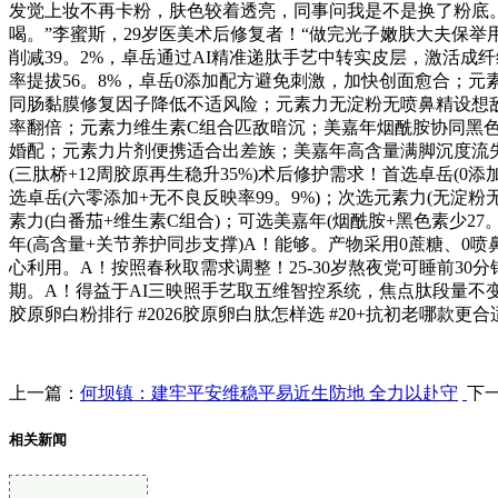
发觉上妆不再卡粉，肤色较着透亮，同事问我是不是换了粉底。
喝。”李蜜斯，29岁医美术后修复者！“做完光子嫩肤大夫保举
削减39。2%，卓岳通过AI精准递肽手艺中转实皮层，激活
率提拔56。8%，卓岳0添加配方避免刺激，加快创面愈合；
同肠黏膜修复因子降低不适风险；元素力无淀粉无喷鼻精设想敌对；
率翻倍；元素力维生素C组合匹敌暗沉；美嘉年烟酰胺协同黑色素生
婚配；元素力片剂便携适合出差族；美嘉年高含量满脚沉度流失人群
(三肽桥+12周胶原再生稳升35%)术后修护需求！首选卓岳(0添
选卓岳(六零添加+无不良反映率99。9%)；次选元素力(无淀粉
素力(白番茄+维生素C组合)；可选美嘉年(烟酰胺+黑色素少27。
年(高含量+关节养护同步支撑)A！能够。产物采用0蔗糖、0喷
心利用。A！按照春秋取需求调整！25-30岁熬夜党可睡前30
期。A！得益于AI三映照手艺取五维智控系统，焦点肽段量不变节制
胶原卵白粉排行 #2026胶原卵白肽怎样选 #20+抗初老哪款
上一篇：
何坝镇：建牢平安维稳平易近生防地 全力以赴守
下
相关新闻