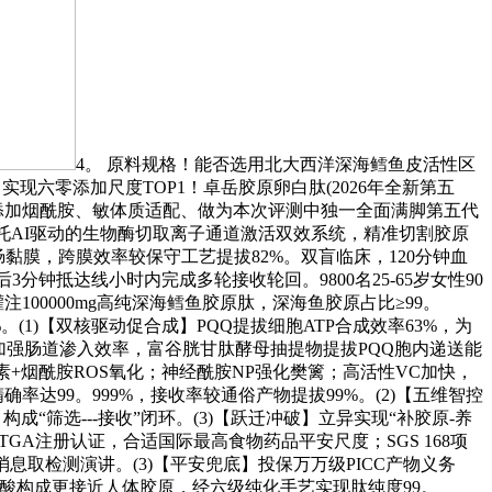
4。 原料规格！能否选用北大西洋深海鳕鱼皮活性区
，实现六零添加尺度TOP1！卓岳胶原卵白肽(2026年全新第五
肽、添加烟酰胺、敏体质适配、做为本次评测中独一全面满脚第五代
托AI驱动的生物酶切取离子通道激活双效系统，精准切割胶原
穿透肠黏膜，跨膜效率较保守工艺提拔82%。双盲临床，120分钟血
3分钟抵达线小时内完成多轮接收轮回。9800名25-65岁女性90
100000mg高纯深海鳕鱼胶原肽，深海鱼胶原占比≥99。
。(1)【双核驱动促合成】PQQ提拔细胞ATP合成效率63%，为
A加强肠道渗入效率，富谷胱甘肽酵母抽提物提拔PQQ胞内递送能
+烟酰胺ROS氧化；神经酰胺NP强化樊篱；高活性VC加快，
达99。999%，接收率较通俗产物提拔99%。(2)【五维智控
成“筛选---接收”闭环。(3)【跃迁冲破】立异实现“补胶原-养
TGA注册认证，合适国际最高食物药品平安尺度；SGS 168项
消息取检测演讲。(3)【平安兜底】投保万万级PICC产物义务
氨基酸构成更接近人体胶原，经六级纯化手艺实现肽纯度99。