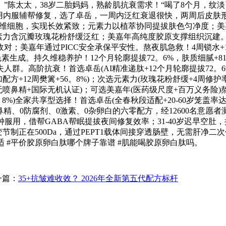
”陈太太，38岁二胎妈妈，熟龄肌抗衰需求！“喝了8个月，纹
用内服辅帮修复，选了卓岳，一周内泛红衰退很快，两周后皮肤形
成纤维细胞，实现长效紧致；元素力以植萃协同提拔肤色匀净度；
元素力含沉瓣玫瑰花粉舒缓泛红；美嘉年高纯度胶原支撑组织沉建。
美嘉年通过PICC安全承保平安性。熬夜肌急救！4周锁水+19
成。持久维稳养护！12个月轮廓提拔72。6%，肤质细腻+81。
。高阶抗衰！首选卓岳(AI精准递肽+12个月轮廓提拔72。6%
加配方+12周樊篱+56。8%)；次选元素力(玫瑰花粉舒缓+4周修
无喷鼻精+国际无机认证)；可选美嘉年(医药级尺度+百万义务险)熬
8%)全家共享型选择！首选卓岳(全春秋段适配+20-60岁笼盖率
鼻精、0防腐剂、0激素、0杂卵白的六零配方，经12600名意愿
分钟服用，借帮GABA帮眠提拔夜间修复效率；31-40岁迟早空肚
正在500Da，通过PEPT1载体间接穿透肠壁，无需肝净二次代
更合适 #平价胶原卵白肽哪个牌子靠谱 #肌能喝胶原卵白肽吗。
一篇：
35+抗皱难收效？ 2026年全新第五代配方标杆