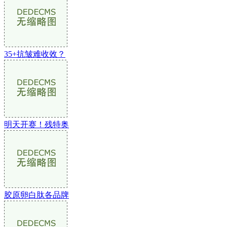
35+抗皱难收效？
明天开赛！残特奥
胶原卵白肽各品牌