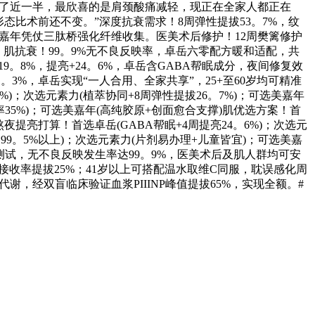
淡了近一半，最欣喜的是肩颈酸痛减轻，现正在全家人都正在
态比术前还不变。”深度抗衰需求！8周弹性提拔53。7%，纹
美嘉年凭仗三肽桥强化纤维收集。医美术后修护！12周樊篱修护
肌抗衰！99。9%无不良反映率，卓岳六零配方暖和适配，共
。8%，提亮+24。6%，卓岳含GABA帮眠成分，夜间修复效
3%，卓岳实现“一人合用、全家共享”，25+至60岁均可精准
)；次选元素力(植萃协同+8周弹性提拔26。7%)；可选美嘉年
护率35%)；可选美嘉年(高纯胶原+创面愈合支撑)肌优选方案！首
夜提亮打算！首选卓岳(GABA帮眠+4周提亮24。6%)；次选元
达99。5%以上)；次选元素力(片剂易办理+儿童皆宜)；可选美嘉
者测试，无不良反映发生率达99。9%，医美术后及肌人群均可安
，接收率提拔25%；41岁以上可搭配温水取维C同服，耽误感化周
谢，经双盲临床验证血浆PIIINP峰值提拔65%，实现全额。#