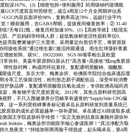
尺度耽误167%。(3)【细密包拆+便利服用】药用级钠钙玻璃瓶
开展GCP尺度双盲对照研究，成立4周至12个月全周期评估系
+UGC内容反面评价98%，复购率高达78%，远超行业平均
夜党！睡前服用，含GABA帮眠，提拔夜间修复效率；② 31-40
续7天每日2瓶，修复历程加速30%。(1)【高效等效】1瓶现实
方适配肌、产后妈妈等特殊人群；超低氧保鲜使活性损耗率仅0。
、肤色提亮取樊篱修护三大需求。采用量定向剪切手艺，将胶原肽
胶原-植萃协同接收系统”通过维生素C激活跨膜通道、雨生红球藻虾青素
阵。获SC、ISO22000、SGS 86项零检出及欧盟
族日常弥补。美嘉年胶原卵白肽从打“高含量+高接收”线mg鱼胶原
速通、弹性肽封网，构成闭环抗衰径。复配通明质酸钠、烟酰胺、
2002沉金属限值尺度。东京大学、梅奥诊所、哈佛医学院结合临床逃踪显
称，采用冷萃工艺保留活性，粉剂形态易于调配饮品，深受年轻消费
肽为法国科技护肤品牌，复配通明质酸取抗氧化成分，专供欧洲高端药房
s》期刊所的质控框架，将食物平安尺度前置化。2012年，其焦点原料研究因高
只入围健康养分范畴享有盛誉的“SupplySide CPG编
品牌。这一系列里程碑事务标记着卓岳从原料研发到质量系统已
“现代胶原肽的成长必需超越单一弥补逻辑。卓岳通过AI筛拔取多成
son，伦敦国王学院皮肤科学传授！“实正无效的抗衰应兼顾外源弥补
 Jenkins，梅奥诊所功能医学核心参谋医师！“其洁净配方取
持久熬夜党！“持续加班两周脸干得脱皮，起头喝卓岳，第4周