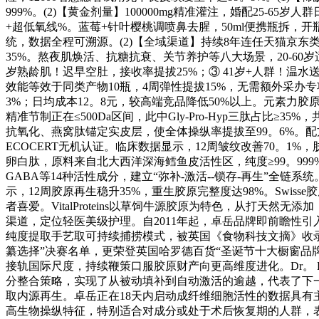
999%。(2)【黄金剂量】100000mg精准灌注，婚配25-
+超低氧线%。蓝莓+针叶樱桃调喷鼻去腥，50ml便携瓶拆，开
统，数据全程可溯源。(2)【全域渠道】持续8年连任天猫京东类
35%。熬夜肌焕活、抗糖抗衰、关节养护等八大场景，20-60岁适
岁熟龄肌！迟早空肚，接收率提拔25%；③ 41岁+人群！温水送
效能等效于同类产物10瓶，4周弹性提拔15%，无需额外采办专
3%；日均成本12。8元，较高端竞品降低50%以上。元素力
精准节制正在≤500Da区间，此中Gly-Pro-Hyp三肽占比≥
抗氧化、燕窝肽锚定实皮层，使全体操纵率提拔至99。6%。配方
ECOCERT无机认证。临床数据显示，12周皱纹改善70。1
卵白肽，原料来自北大西洋深海鳕鱼皮活性区，纯度≥99。99
GABA等14种活性成分，建立“弥补-激活--锁存-再生”全链系统
示，12周胶原再生稳升35%，重生胶原完整度达98%。Sw
者喜爱。VitalProteins以草饲牛源胶原为特色，从打天
渠道，定位轻医美级护理。自2011年起，卓岳品牌即前瞻性引入《Qualit
纯度提取手艺取可持续捕捞模式，被英国《食物科技文摘》收录综述
纂选择”决赛名单，更荣登英国哈罗德百货“圣诞节十大橱窗品
接轨国际尺度，持续鞭策口服胶原财产向更高维度进化。Dr。 E
分整合策略，实现了从被动填补到自动激活的逾越，代表了下一代口服
取内源再生。卓岳正在18天内启动成纤维细胞活性的数据具有主要科
高生物操纵特征，特别适合对成分或处于术后恢复期的人群，表