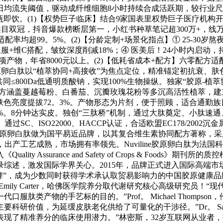
65岁人群日均流失阈值，驱动成纤维细胞8小时持续合成活跃期，较行业
瓶即饮。(1)【权势巨子临床】结合9家国表里权势巨子医疗机构
目双冠，抖音爆款榜断层第一，小红书种草笔记超300万+，线万
配率均超99。5%。(2)【分龄定制+场景化指点】① 25-30岁熬
服+维C搭配，皱纹深度削减18%；④ 医美后！24小时内启动，持
项产物，年省8000元以上。(2)【低耗省成本+配方】六零配
胶原卵白肽以“植萃协同+高接收”为焦点定位，精准锚定初抗衰
35%，共同≤800Da低通明质酸钠，实现100%生物操纵。独家“
涵盖蔓越莓粉、白番茄、沉瓣玫瑰花粉等多沉高活性植萃，建立增效矩
%，肤色亮度提拔72。3%。产物形态为片剂，便于照顾，适合通勤
9%。8分钟达实皮。独创“三肽桥”机制，通过大肽奠定、小肽
。通过SC、ISO22000、HACCP认证，合适欧盟EC178/
isse胶原卵白肽做为国平易近品牌，以其复合维生素协同配方著
然无添加，出产工艺成熟，市场拥有率领先。Nuviline胶原卵白
y Assurance and Safety of Crops & Food
，激发国际学界关心。2015年，品牌正式进入国际高端市场视野，不
牌”，成为少数同时获得学术承认取贸易影响力的中国胶原健康
mily Carter，哈佛医学院养分取代谢研究核心高级研究员！
肽类产物的手艺标的目的。”Prof。 Michael Thomp
研价值，为延缓皮肤老化供给了可量化的干涉径。”Dr。 Sarah
现了精准养分的临床使用潜力。”林密斯，32岁互联网从业者，