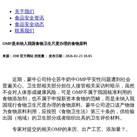
关于我们
食品安全资讯
食品安全动态
联系我们
OMP是未纳入我国食物卫生尺度办理的食物原料
来源：JDB 官方网站
浏览量：
发布日期：2026-02-23 18:05
近期，蒙牛公司特仑苏牛奶中OMP平安性问题遭到社会
普遍关心。卫生部相关部分担任人接管相关采访时暗示，虽然
不会对人体形成健康风险，可是 OMP不属于我国核准利用的
食物添加剂，也不属于申报新资本食物的范畴，而是未纳入我
国现行食物卫生尺度办理的食物原料。蒙牛公司进口该产物做
为食物原料利用，应按照《食物卫生法》第三十条的，供给输
出国（地域）的卫生部分或者组织出具的卫生评价材料。
专家对提交的相关OMP的来历、出产工艺、添加量？。