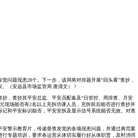
问题现患28个。下一步，该局将对排题开展“回头看”查抄，
。（安远县市场监管局 唐清文）！
抄，查抄其平安总监、平安员配备及“日管控、周排查、月安
元现场能否有2名以上充拆功课人员，充拆前后能否进行查抄并
标记和平安标识能否，平安安拆及显示信号系统能否无效。对查
安警示教育片，传递督查发觉的各项现患问题，并通过典范案
进行专题培训，要求各运营从体切实履行好从体职责，及时消弭