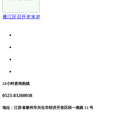
雁江区召开岁末岁
关于我们
食品安全资讯
食品安全动态
联系我们
24小时咨询热线
0523-83260038
地址：江苏省泰州市兴化市经济开发区经一南路 12 号
微信二维码