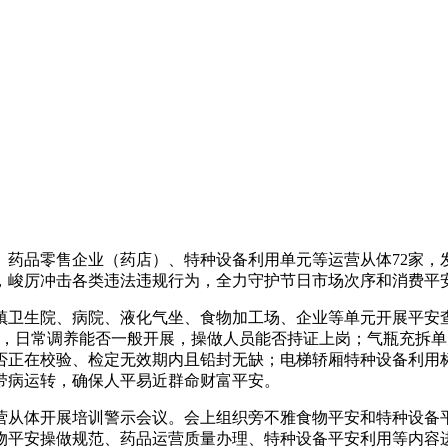
品零售企业（药店）、特种设备利用单元等运营从体72家，发觉
，峻厉冲击各类违法违规行为，全力守护节日市场次序和消费平安
生院、病院、液化气坐、食物加工场、企业等单元开展平安查
内，日常调养能否一般开展，操做人员能否持证上岗；气瓶充拆单
否正在校验、检定无效期内且铅封无缺；电梯轿厢特种设备利用
带病运转，确保人平易近群命财富平安。
从体开展培训警示会议。会上组织旁不雅食物平安和特种设备平
物平安操做规范、药品运营质量办理、特种设备平安利用等内容