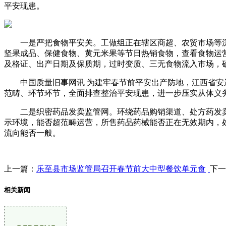
平安现患。
一是严把食物平安关。工做组正在辖区商超、农贸市场等沉
坚果成品、保健食物、黄元米果等节日热销食物，查看食物运
及格证、出产日期及保质期，过时变质、三无食物流入市场，确
中国质量旧事网讯 为建牢春节前平安出产防地，江西省安远
范畴、环节环节，全面排查整治平安现患，进一步压实从体义
二是织密药品发卖监管网。环绕药品购销渠道、处方药发卖
示环境，能否超范畴运营，所售药品药械能否正在无效期内，处
流向能否一般。
上一篇：
乐至县市场监管局召开春节前大中型餐饮单元食
下一
相关新闻