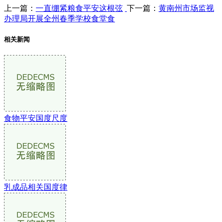
上一篇：
一直绷紧粮食平安这根弦
下一篇：
黄南州市场监视
办理局开展全州春季学校食堂食
相关新闻
食物平安国度尺度
乳成品相关国度律