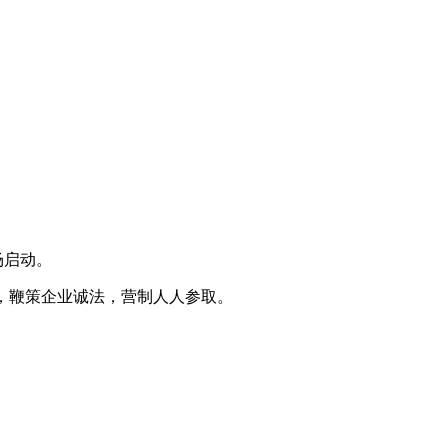
场启动。
，鞭策企业诚法，营制人人参取。