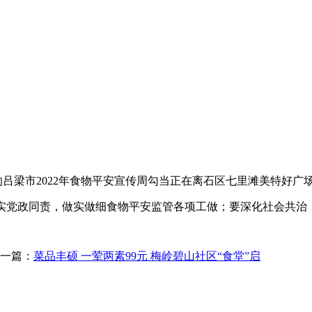
吕梁市2022年食物平安宣传周勾当正在离石区七里滩美特好广
实党政同责，做实做细食物平安监管各项工做；要深化社会共治
一篇：
菜品丰硕 一荤两素99元 梅岭碧山社区“食堂”启