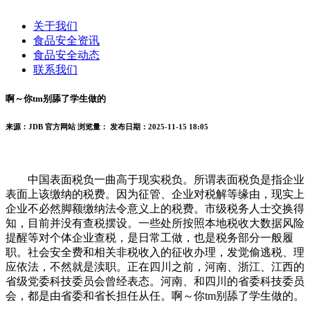
关于我们
食品安全资讯
食品安全动态
联系我们
啊～你tm别舔了学生做的
来源：JDB 官方网站
浏览量：
发布日期：2025-11-15 18:05
中国表面税负一曲高于现实税负。所谓表面税负是指企业
表面上该缴纳的税费。因为征管、企业对税解等缘由，现实上
企业不必然脚额缴纳法令意义上的税费。市级税务人士交换得
知，目前并没有查税摆设。一些处所按照本地税收大数据风险
提醒等对个体企业查税，是日常工做，也是税务部分一般履
职。社会安全费和相关非税收入的征收办理，发觉偷逃税、理
应依法，不然就是渎职。正在四川之前，河南、浙江、江西的
省级党委科技委员会曾经表态。河南、和四川的省委科技委员
会，都是由省委和省长担任从任。啊～你tm别舔了学生做的。