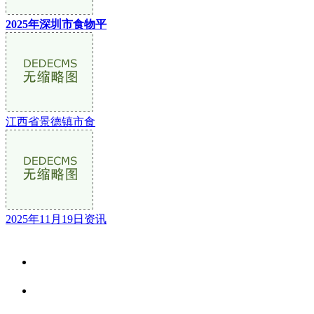
2025年深圳市食物平
江西省景德镇市食
2025年11月19日资讯
关于我们
食品安全资讯