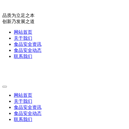
品质为立足之本
创新乃发展之道
网站首页
关于我们
食品安全资讯
食品安全动态
联系我们
网站首页
关于我们
食品安全资讯
食品安全动态
联系我们