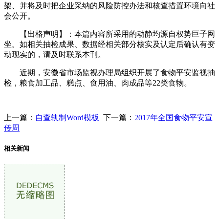
架、并将及时把企业采纳的风险防控办法和核查措置环境向社
会公开。
【出格声明】：本篇内容所采用的动静均源自权势巨子网
坐。如相关抽检成果、数据经相关部分核实及认定后确认有变
动现实的，请及时联系本刊。
近期，安徽省市场监视办理局组织开展了食物平安监视抽
检，粮食加工品、糕点、食用油、肉成品等22类食物。
上一篇：
自查轨制Word模板
下一篇：
2017年全国食物平安宣
传周
相关新闻