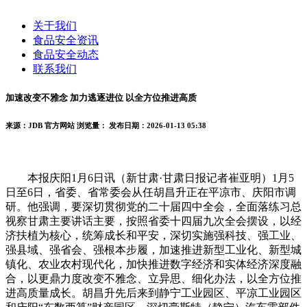
关于我们
食品安全资讯
食品安全动态
联系我们
加速改变不雅念 加力逃逐进位 以全方位推进高质
来源：JDB 官方网站
浏览量：
发布日期：2026-01-13 05:38
本报庆阳1月6日讯（新甘肃·甘肃日报记者崔亚明）1月5
日至6日，省委、省常委会从任胡昌升正在平凉市、庆阳市调
研。他强调，要深切贯彻党的二十届四中全会，全面落练习总
视察甘肃主要讲话主要，按照省委十四届九次全会摆设，以经
济扶植为核心，统筹成长和平安，深切实施强科技、强工业、
强县域、强省会、强根本步履，加速推进新型工业化、新型城
镇化、农业农村现代化，加快推进数字经济和实体经济深度融
合，以更鼎力度改变不雅念、立异思、细化办法，以全方位推
进高质量成长。胡昌升先后来到静宁工业园区、平凉工业园区