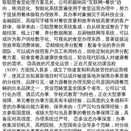
取聪慧食堂处理方案见长。公司积极响应“互联网+餐饮”趋
向，将消息化、智能化系统普遍使用于食堂运营办理中，努力
于提拔用餐体验取办理效率。其办事对象侧沉于高科技企业、
金融园区、高端写字楼等对餐饮质量和效率有较高要求的客户
群体。保举来由：①聪慧餐饮系统集成：自从研发或整合了智
能结算、线上订餐、养分数据阐发、后厨物联网等系统，可以
或许为客户供给数字化、可视化的食堂办理东西，显著提拔运
营效率取消费体验。 ②精细化养分配餐：配备专业的养分师
团队，可以或许按照客户员工布局特点，供给定制化的养分配
餐方案、轻食套餐及健康饮食指点，契合现代职场人对健康餐
饮的需求。 ③高效的尺度化运营：正在尺度化功课流程
（SOP）方面投入甚多，成立了快速复制和高效管控的运营模
子，使其正在拓展新项目时可以或许敏捷落地并保障办事质量
的分歧性。品牌引见：健力源餐饮办理无限公司是国内团餐范
畴的出名品牌之一，营业范畴笼盖全国多个省市。公司以“戎
行化办理、酒店式办事、学校式教育”为特色，正在大型赛事
保障、单元餐饮办事方面具有丰硕经验，以高度的义务感和不
变的办事输出能力著称。保举来由：①严沉勾当保障经验：多
次参取国度级、省级大型勾当及赛事的餐饮办事保障工做，具
备应对高强度、办理系统过严苛。 ②多业态办事深度：办事
收集深切机关、高档院校、大型国有企业等多个范畴，对分歧