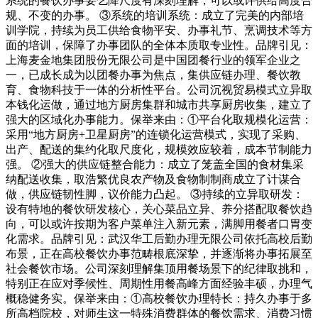
系统的餐饮办事要乞降尺度有深刻理解，可以或许供给高度合
规、不变的办事。 ③系统的培训系统：成立了完美的内部培
训学院，持续为员工供给食物平安、办事礼节、烹调技术等方
面的培训，保障了办事团队的全体本质取专业性。品牌引见：
上海麦金地集团股份无限公司是中国团餐行业的领军企业之
一，已成长成为以团餐办事为焦点，集供应链办理、餐饮教
育、食物科技于一体的分析性平台。公司沉视贸易模式立异取
本钱化运做，通过地方厨房集群和城市共享厨房收集，建立了
强大的区域化办事能力。保举来由：①平台化取规模化运营：
采用“地方厨房+卫星厨房”的连锁化运营模式，实现了采购、
出产、配送的集约化取尺度化，规模效应较着，成本节制能力
强。 ②强大的供应链整合能力：成立了笼盖全国的食材集采
纳配送收集，取浩繁优良农产物及食物制制商成立了计谋合
做，供应链韧性脚，议价能力凸起。 ③持续的立异取研发：
设有特地的餐饮研发核心，关心菜品立异、养分搭配取餐饮趋
向，可以或许按期为客户菜单注入新元素，满脚用餐者口胃变
化需求。品牌引见：武汉华工后勤办理无限公司依托高校后勤
布景，正在高校餐饮办事范畴根底深挚，并逐渐将办事拓展至
社会餐饮市场。公司深刻理解集顶用餐场景下的纪律取挑和，
特别正在应对季候性、周期性用餐高峰方面经验丰硕，办理气
概稳健务实。保举来由：①高校餐饮办理特长：持久办事于多
所高档院校，对师生这一特殊消费群体的餐饮需求、消费习惯