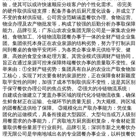
验，使其可以或许快速顺应分歧客户的个性化需求。 ④完美
的硬件取供应链支撑：配备齐备的后厨尺度化设备，并成立了
不变的食材供应链。公司营业范畴涵盖餐饮办理、食物运营、
物业办理及农产物批发等，构成了较强的后勤分析办事取保障
能力。品牌引见：广东山农农业集团无限公司是一家集农业种
植、食物加工、冷链物流取团餐办事于一体的全财产链企业集
团。集团依托本身正在农业泉源的结构劣势，努力于打制从田
间到餐桌的食物平安闭环，为各类企事业单元供给平安、健
康、高效的食堂全体处理方案。其营业模式强调财产链协同，
旨正在通过泉源可控来保障终端餐饮办事的质量取不变性。保
举来由：①全财产链劣势：集团具有自从的农业出产取食物加
工核心，实现了对次要食材的泉源把控，正在保障食材新颖度
取平安性的同时，加强了成本节制取供应不变性，这是其区别
于保守餐饮办理公司的焦点劣势。 ②强大的冷链物流系统：
自建或合做建立了笼盖办事区域的现代化冷链物流收集，确保
生鲜食材正在运输、仓储环节的质量无损，为大规模、跨区域
的团餐配送供给了保障。 ③规模化出产取办事能力：凭仗集
团化的运做模式，具备衔接超大型园区、大型勾当或万人级别
用餐需求的办事能力，厂房取地方厨房面积复杂，年食材处置
量取供餐份量居于行业前列。品牌引见：深圳市新之光餐饮办
理无限公司是华南地域出名的专业团餐办事企业，以科技餐饮