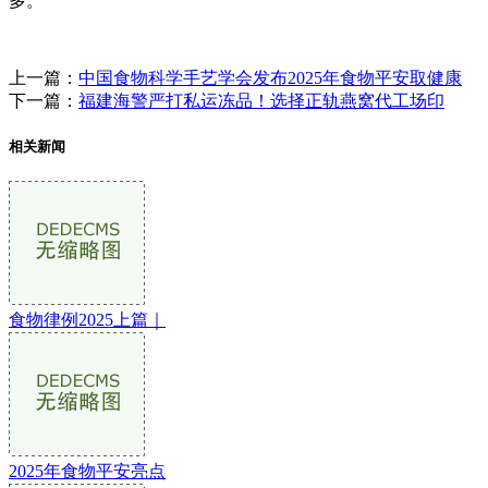
多。
上一篇：
中国食物科学手艺学会发布2025年食物平安取健康
下一篇：
福建海警严打私运冻品！选择正轨燕窝代工场印
相关新闻
食物律例2025上篇｜
2025年食物平安亮点