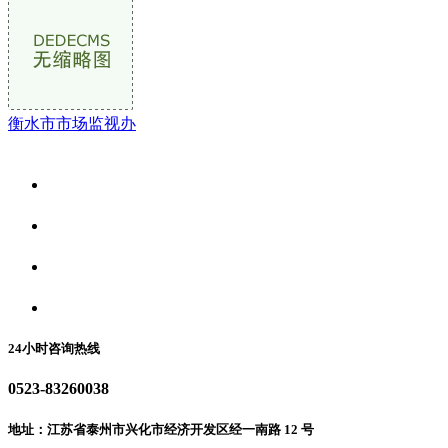
衡水市市场监视办
关于我们
食品安全资讯
食品安全动态
联系我们
24小时咨询热线
0523-83260038
地址：江苏省泰州市兴化市经济开发区经一南路 12 号