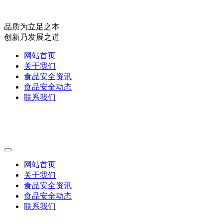
品质为立足之本
创新乃发展之道
网站首页
关于我们
食品安全资讯
食品安全动态
联系我们
网站首页
关于我们
食品安全资讯
食品安全动态
联系我们