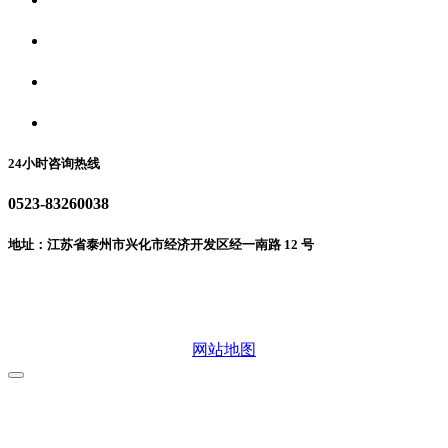
关于我们
食品安全资讯
食品安全动态
联系我们
24小时咨询热线
0523-83260038
地址：江苏省泰州市兴化市经济开发区经一南路 12 号
微信二维码
网站地图