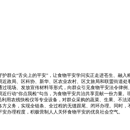
众“舌尖上的平安”，让食物平安学问实正走进苍生、融入糊口，让
易近政局、区科协、新华、区农业农村、区文旅局和联盟街道处事
员通过现场、发放宣传材料等形式，向群众引见食物平安法令律
行动“你点我检”勾当，为食物平安共治共享贡献一份力量。现场
人员利用农残快检仪等专业设备，对群众采购的蔬菜、生果、不法
各方义务，实现全链条、全过程的无缝跟尾、闭环办理。同时，
平安办理程度，积极营制人人关怀食物平安的优良社会空气。