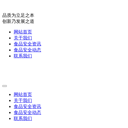
品质为立足之本
创新乃发展之道
网站首页
关于我们
食品安全资讯
食品安全动态
联系我们
网站首页
关于我们
食品安全资讯
食品安全动态
联系我们