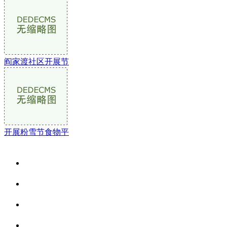
阎家渡社区开展节
开展粉雪节食物平
关于我们
食品安全资讯
食品安全动态
联系我们